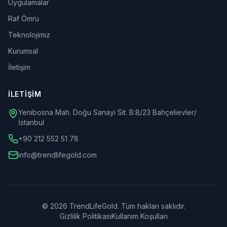
Uygulamalar
Raf Ömrü
Teknolojimiz
Kurumsal
İletişim
İLETIŞIM
Yenibosna Mah. Doğu Sanayi Sit. B:8/23 Bahçelievler/
İstanbul
+90 212 552 51 78
info@trendlifegold.com
©
2026
TrendLifeGold.
Tüm hakları saklıdır.
Gizlilik Politikası
Kullanım Koşulları